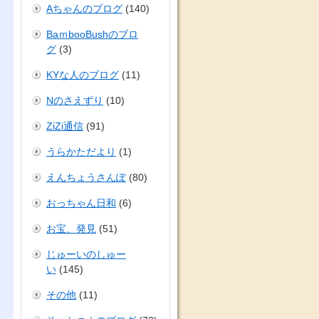
Aちゃんのブログ
(140)
BaｍbooBushのブロ
グ
(3)
KYな人のブログ
(11)
Nのさえずり
(10)
ZiZi通信
(91)
うらかただより
(1)
えんちょうさんぽ
(80)
おっちゃん日和
(6)
お宝、発見
(51)
じゅーいのしゅー
い
(145)
その他
(11)