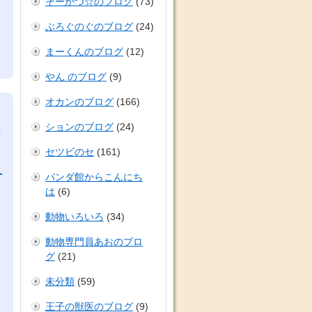
そーかつ☆のブログ
(73)
ぶろぐのぐのブログ
(24)
まーくんのブログ
(12)
やん のブログ
(9)
オカンのブログ
(166)
ションのブログ
(24)
て
セツビのセ
(161)
パンダ館からこんにち
は
(6)
動物いろいろ
(34)
動物専門員あおのブロ
グ
(21)
未分類
(59)
王子の獣医のブログ
(9)