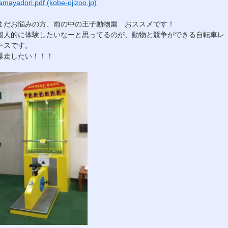
amayadori.pdf (kobe-ojizoo.jp)
まだお悩みの方、雨の中の王子動物園 おススメです！
個人的に体験したいなーと思ってるのが、動物と競争ができる自転車レ
ースです。
爆走したい！！！