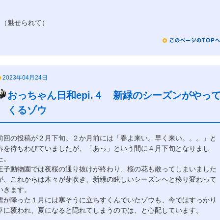
μ（魅せられて）
2023年04月24日
おっちゃん日和epi.４ 新緑のシーズンがやっ
くるゾウ
前回の投稿が２月下旬。２か月前には「春よ来い。早く来い。。。」と
春を待ちわびていましたが、「あっ」という間に４月下旬となりまし
た。
王子動物園では夜桜の通り抜けが終わり、桜の花も散ってしまいました
が、これからは木々が芽吹き、新緑の眩しいシーズンへと移り変わって
いきます。
雪が降った１月には寒そうに立ちすくんでいたゾウも、今ではすっかり
草に覆われ、夏になると隠れてしまうのでは、と心配しています。