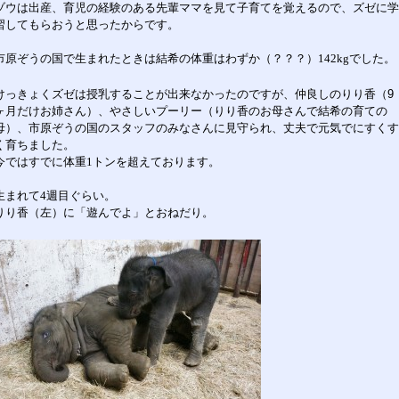
ゾウは出産、育児の経験のある先輩ママを見て子育てを覚えるので、ズゼに学
習してもらおうと思ったからです。
市原ぞうの国で生まれたときは結希の体重はわずか（？？？）
142kg
でした。
けっきょくズゼは授乳することが出来なかったのですが、仲良しのりり香（9
ヶ月だけお姉さん）、やさしいプーリー（りり香のお母さんで結希の育ての
母）、
市原ぞうの国のスタッフのみなさん
に見守られ、丈夫で元気でにすくす
く育ちました。
今ではすでに体重
1
トンを超えております。
生まれて
4
週目ぐらい。
りり香（左）に「遊んでよ」とおねだり。