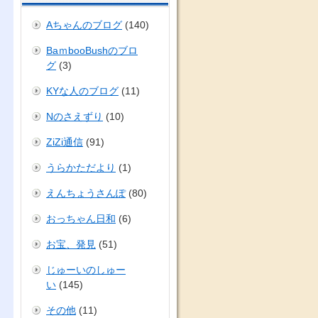
Aちゃんのブログ
(140)
BaｍbooBushのブロ
グ
(3)
KYな人のブログ
(11)
Nのさえずり
(10)
ZiZi通信
(91)
うらかただより
(1)
えんちょうさんぽ
(80)
おっちゃん日和
(6)
お宝、発見
(51)
じゅーいのしゅー
い
(145)
その他
(11)