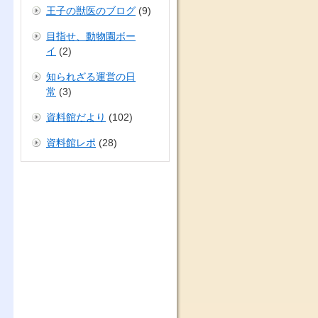
王子の獣医のブログ
(9)
目指せ、動物園ボー
イ
(2)
知られざる運営の日
常
(3)
資料館だより
(102)
資料館レポ
(28)