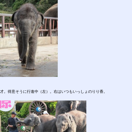
才。得意そうに行進中（左）。右はいつもいっしょのりり香。