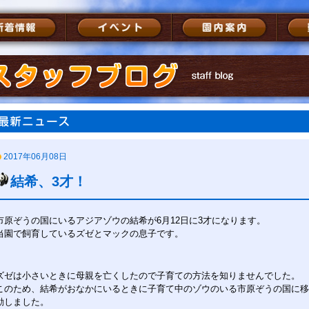
2017年06月08日
結希、3才！
市原ぞうの国にいるアジアゾウの結希が6月12日に3才になります。
当園で
飼育しているズゼとマックの息子です。
ズゼは小さいときに母親を亡くしたので子育ての方法を知りませんでした。
このため、結希がおなかにいるときに子育て中のゾウのいる市原ぞうの国に移
動しました。