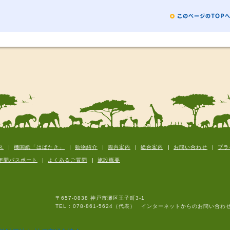
ス
機関紙「はばたき」
動物紹介
園内案内
総合案内
お問い合わせ
プラ
年間パスポート
よくあるご質問
施設概要
〒657-0838 神戸市灘区王子町3-1
TEL : 078-861-5624（代表） インターネットからのお問い合わ