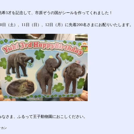
結希
3
才を記念して、市原ぞうの国がシールを作ってくれました！
0
日（土）、
11
日（日）、
12
日（月）に先着
200
名さまにお配りいたします。
みなさま、ふるって王子動物園におこしください。
オカン