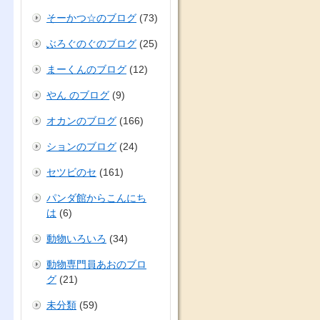
そーかつ☆のブログ
(73)
ぶろぐのぐのブログ
(25)
まーくんのブログ
(12)
やん のブログ
(9)
オカンのブログ
(166)
ションのブログ
(24)
セツビのセ
(161)
パンダ館からこんにち
は
(6)
動物いろいろ
(34)
動物専門員あおのブロ
グ
(21)
未分類
(59)