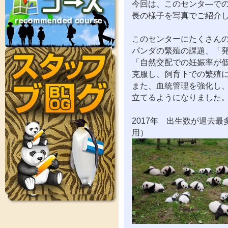
今回は、このセンタ―で
長の様子を写真でご紹介
このセンターにたくさん
パンダの繁殖の課題、「
「自然交配での妊娠率が
克服し、飼育下での繁殖
また、血統管理を強化し
立てるようになりました
2017年 出生数が過去
用）