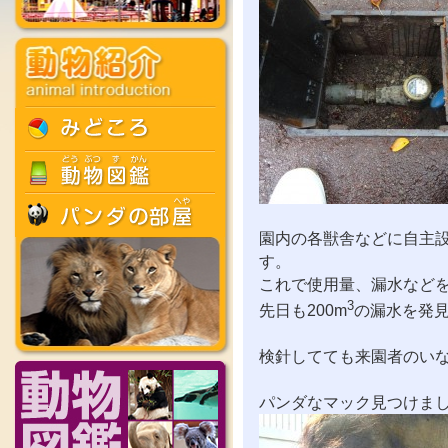
園内の各獣舎などに自主設
す。
これで使用量、漏水など
3
先日も200m
の漏水を発
検針してても来園者のい
パンダなマック見つけま