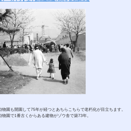
動物園も開園して75年が経つとあちらこちらで老朽化が目立ちます。
動物園で1番古くからある建物がゾウ舎で築73年。