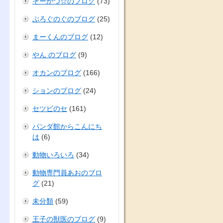
そーかつ☆のブログ
(73)
ぶろぐのぐのブログ
(25)
まーくんのブログ
(12)
やん のブログ
(9)
オカンのブログ
(166)
ションのブログ
(24)
セツビのセ
(161)
パンダ館からこんにち
は
(6)
動物いろいろ
(34)
動物専門員あおのブロ
グ
(21)
未分類
(59)
王子の獣医のブログ
(9)