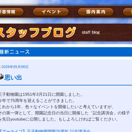
2026年05月06日
思い出
王子動物園は1951年3月21日に開園しました。
今年で75周年を迎えることができました。
これから1年、色々なイベントを開催したいと考えていますが、
その第一弾として、開園記念日の当日に開催した「記念講演会」の様子
を先日youtubeに公開しました。もしよろしければご覧ください。
【アーカイブ】王子動物園開園75周年 記念講演会