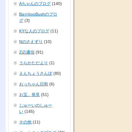
Aちゃんのブログ
(140)
BaｍbooBushのブロ
グ
(3)
KYな人のブログ
(11)
Nのさえずり
(10)
ZiZi通信
(91)
うらかただより
(1)
えんちょうさんぽ
(80)
おっちゃん日和
(6)
お宝、発見
(51)
じゅーいのしゅー
い
(145)
その他
(11)