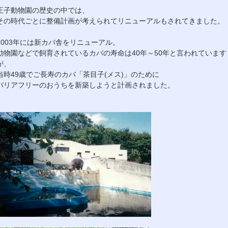
王子動物園の歴史の中では、
その時代ごとに整備計画が考えられてリニューアルもされてきました。
2003年には新カバ舎をリニューアル。
動物園などで飼育されているカバの寿命は40年～50年と言われています
が、
当時49歳でご長寿のカバ「茶目子(メス)」のために
バリアフリーのおうちを新築しようと計画されました。