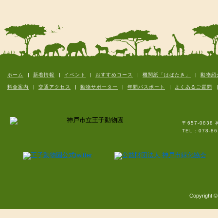
ホーム
新着情報
イベント
おすすめコース
機関紙「はばたき」
動物紹
料金案内
交通アクセス
動物サポーター
年間パスポート
よくあるご質問
〒657-083
TEL : 07
Copyright ©