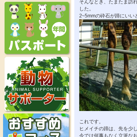
そんなとき、たまたま訪
した。
2~5mmの砕石が蹄にいい
これです。
ヒメイチの蹄は、先を少
今では何事もなく立派な